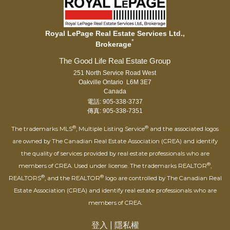
Royal LePage Real Estate Services Ltd.,
*
Brokerage
251 North Service Road West
Oakville Ontario L6M 3E7
Canada
電話: 905-338-3737
傳真: 905-338-7351
®
®
The trademarks MLS
, Multiple Listing Service
and the associated logos
are owned by The Canadian Real Estate Association (CREA) and identify
the quality of services provided by real estate professionals who are
®
members of CREA. Used under license. The trademarks REALTOR
,
®
®
REALTORS
, and the REALTOR
logo are controlled by The Canadian Real
Estate Association (CREA) and identify real estate professionals who are
members of CREA.
登入
|
隱私權