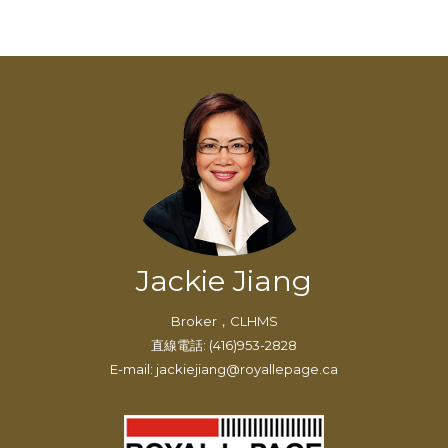
Jackie Jiang
Broker，CLHMS
直線電話: (416)953-2828
E-mail: jackiejiang@royallepage.ca