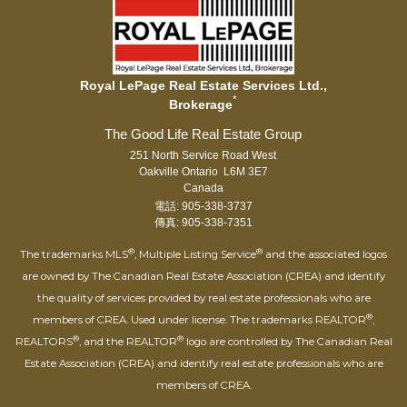
Royal LePage Real Estate Services Ltd.,
*
Brokerage
251 North Service Road West
Oakville Ontario L6M 3E7
Canada
電話: 905-338-3737
傳真: 905-338-7351
®
®
The trademarks MLS
, Multiple Listing Service
and the associated logos
are owned by The Canadian Real Estate Association (CREA) and identify
the quality of services provided by real estate professionals who are
®
members of CREA. Used under license. The trademarks REALTOR
,
®
®
REALTORS
, and the REALTOR
logo are controlled by The Canadian Real
Estate Association (CREA) and identify real estate professionals who are
members of CREA.