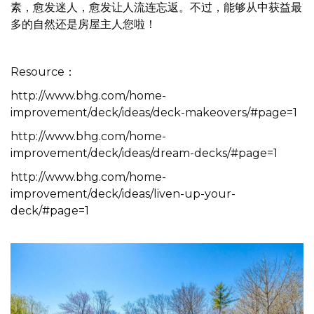
素，愈发迷人，愈发让人流连忘返。不过，能够从中获益最
多的自然还是房屋主人您啦！
Resource：
http://www.bhg.com/home-
improvement/deck/ideas/deck-makeovers/#page=1
http://www.bhg.com/home-
improvement/deck/ideas/dream-decks/#page=1
http://www.bhg.com/home-
improvement/deck/ideas/liven-up-your-
deck/#page=1