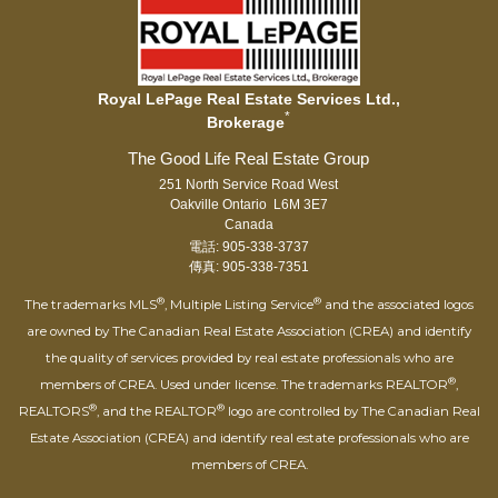
Royal LePage Real Estate Services Ltd.,
*
Brokerage
251 North Service Road West
Oakville Ontario L6M 3E7
Canada
電話: 905-338-3737
傳真: 905-338-7351
®
®
The trademarks MLS
, Multiple Listing Service
and the associated logos
are owned by The Canadian Real Estate Association (CREA) and identify
the quality of services provided by real estate professionals who are
®
members of CREA. Used under license. The trademarks REALTOR
,
®
®
REALTORS
, and the REALTOR
logo are controlled by The Canadian Real
Estate Association (CREA) and identify real estate professionals who are
members of CREA.