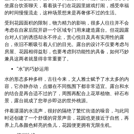
坐露台饮茶聊天，看着孩子们在花园里嬉戏打闹，感受幸福
的时间慢慢流走，这种场景想来是再奢侈不过的生活。
受到花园面积的限制，物力精力的影响，很多人往往并不会
考虑在自家后院开辟一个区域专门用来建造露台。但花园露
台对人们的诱惑却永不停止，赏心悦目及具有实用性的露
台，依旧不断吸引着人们的目光。露台的设计不仅要考虑与
房屋、花园相得益彰，也要考虑到功能性的具备，如何巧妙
兼具这两者就显得非常重要了。
“
水”的巧妙运用
水的形态多种多样，古往今来，文人雅士赋予了水太多的内
容，它亦静亦动，点缀在不同氛围下都非常适宜。露台和水
的结合是再合适不过的了，周围再配合上花草植物、碎石布
景，露台就成了您举步即达的世外桃源。
伴着潺潺的水流声，很好的隔绝了繁忙街道的噪音，与此同
时还创建了一个舒缓的背景声音，花园也更接近于自然，再
养上几条颜色鲜亮的鱼儿，花园便更拥有无限生机。