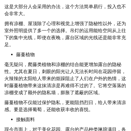
这是大部分人会采用的办法，这个方法简单易行，投入也不
会非常大。
拥有凉棚、屋顶除了心理和视觉上增强了隐秘性以外，还为
室外照明提供了多一个的选择。吊灯的运用能给空间从上往
下的集中光线，即使在夜晚，露台区域的光线还是能非常充
足。
藤蔓植物
毫无疑问，爬藤类植物和凉棚的结合能更增加露台的隐秘
性。尤其在夏日，刺眼的阳光让人无法长时间在花园停留，
火辣辣的太阳给人带来的烦躁阻止了人们在户外的热情，这
时藤蔓植物带来这抹清凉是再难得不过的了。它将空落落的
凉棚变成了额外的隐私墙，膨胀了遮蔽的区域。
藤蔓植物不仅能过保护隐私，更能阻挡烈日，给人带来清凉
感。要是选择葡萄，还能收获丰收的喜悦。
接触面料
现今市面上，对于美化花园、露台的产品种类琳琅满目，各