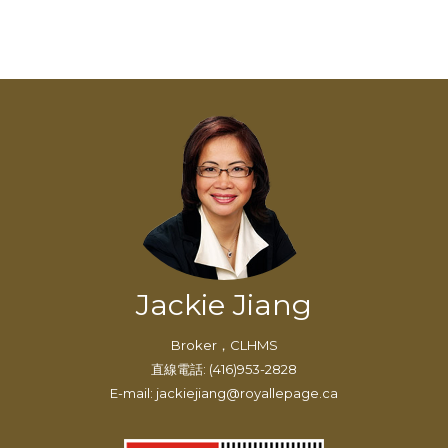
Jackie Jiang
Broker，CLHMS
直線電話: (416)953-2828
E-mail: jackiejiang@royallepage.ca