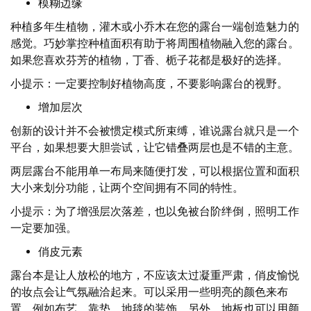
模糊边缘
种植多年生植物，灌木或小乔木在您的露台一端创造魅力的
感觉。巧妙掌控种植面积有助于将周围植物融入您的露台。
如果您喜欢芬芳的植物，丁香、栀子花都是极好的选择。
小提示：一定要控制好植物高度，不要影响露台的视野。
增加层次
创新的设计并不会被惯定模式所束缚，谁说露台就只是一个
平台，如果想要大胆尝试，让它错叠两层也是不错的主意。
两层露台不能用单一布局来随便打发，可以根据位置和面积
大小来划分功能，让两个空间拥有不同的特性。
小提示：为了增强层次落差，也以免被台阶绊倒，照明工作
一定要加强。
俏皮元素
露台本是让人放松的地方，不应该太过凝重严肃，俏皮愉悦
的妆点会让气氛融洽起来。可以采用一些明亮的颜色来布
置，例如布艺、靠垫、地毯的装饰。另外，地板也可以用颜