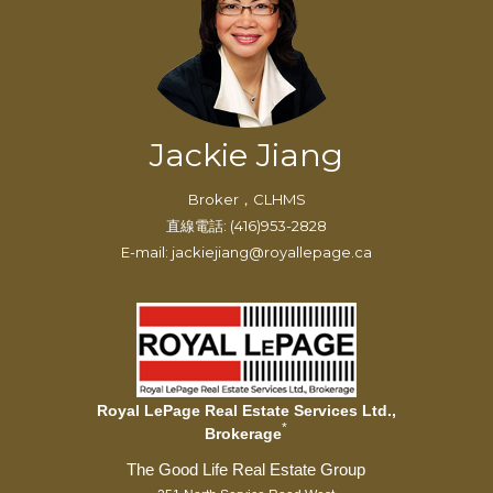
Jackie Jiang
Broker，CLHMS
直線電話: (416)953-2828
E-mail: jackiejiang@royallepage.ca
Royal LePage Real Estate Services Ltd.,
*
Brokerage