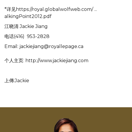
*详见
https://royal.globalwolfweb.com/ ...
alkingPoint2012.pdf
江晓清 Jackie Jiang
电话(416) 953-2828
Email:
jackiejiang@royallepage.ca
个人主页:
http://www.jackiejiang.com
上傳:Jackie