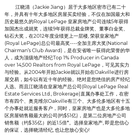
江晓清（Jackie Jiang）居于大多地区密市已有二十
年，并具有十年大多地区房屋买卖经验，不仅在加国最大和
历史最悠久的Royal LePage 皇家房地产公司连续5年获得
加国杰出成就奖，连续9年获得总裁金牌奖、董事白金奖、
钻石大奖，在2012年度业绩更上一层楼, 荣获皇家地产
(Royal LePage)总公司最高奖----全加主席大奖(National
Chairman’s Club Award)，是在安省唯一荻得此荣誉的华
人，成为顶级地产经纪Top 1% Producer in Canada
over 14,500 Realtors from Royal LePage，可见其实力
与经验。从2004年开始Jackie就以开始在Oakville进行房
屋交易，如今以有近十年的经验。绝对是您绝佳的房产经纪
人选。而且江晓清在皇家地产总公司(Royal LePage Real
Estate Services Ltd., Brokerage)直属办事处工作，在密
市有四个、奥克维尔Oakville有三个、大多伦多地区有十五
个办事处就近服务客户，同时，皇家房地产也是大多伦多地
区房屋销售额最大的公司(约$51亿)，是第二位房地产公司
销售额（约$35亿）的近1.5倍*。选择皇家地产, 即是您信心
的保证，选择晓清经纪, 也让您放心安心!