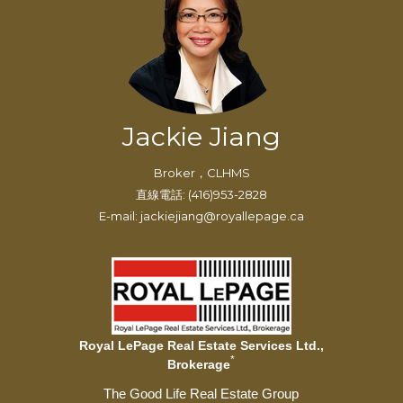
Jackie Jiang
Broker，CLHMS
直線電話: (416)953-2828
E-mail: jackiejiang@royallepage.ca
Royal LePage Real Estate Services Ltd.,
*
Brokerage